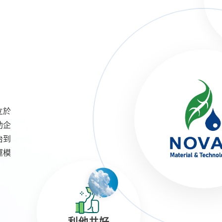
Y
立於
助企
治到
運模
利他共好