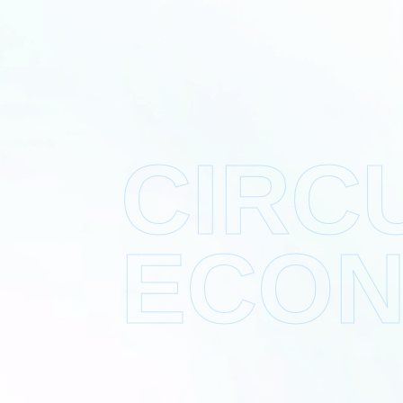
CIRC
ECO