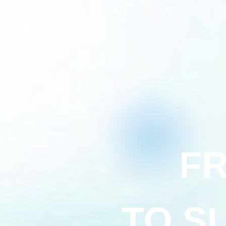
FR
TO S