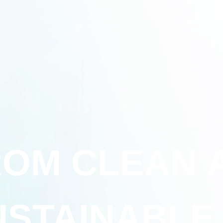
OM CLEAN 
USTAINABLE