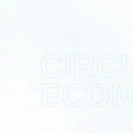
CIRC
ECO