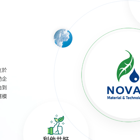
Y
立於
助企
治到
運模
利他共好