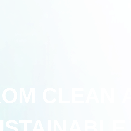
OM CLEAN 
USTAINABLE