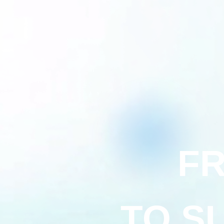
FR
TO S