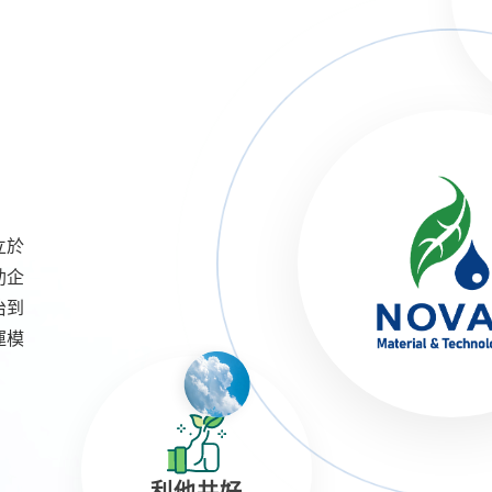
Y
立於
助企
治到
運模
利他共好