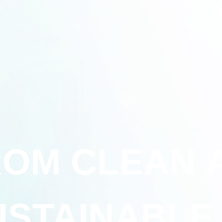
OM CLEAN 
USTAINABLE