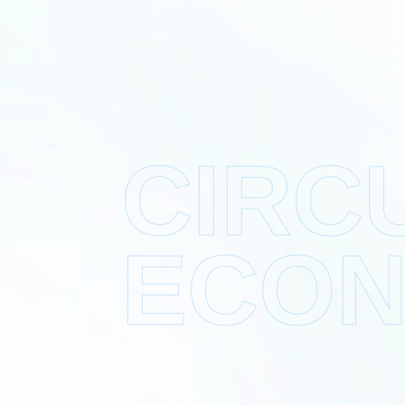
CIRC
ECO