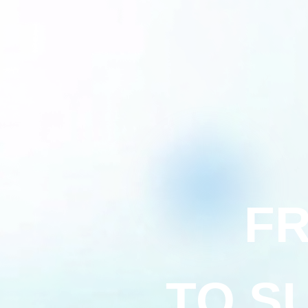
FR
TO S