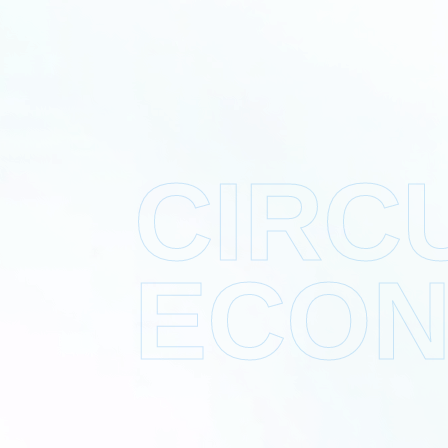
CIRC
ECO