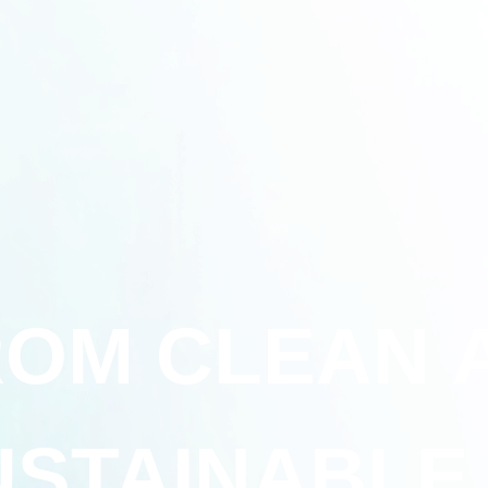
OM CLEAN 
USTAINABLE