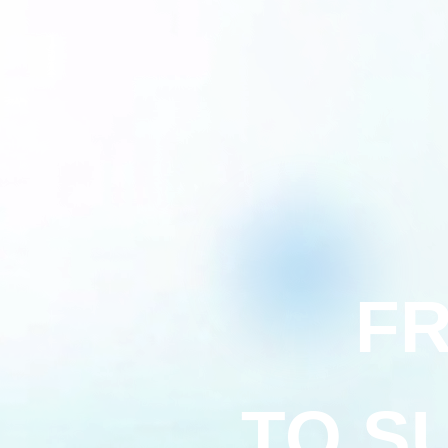
FR
TO S