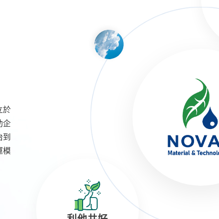
Y
立於
助企
治到
運模
利他共好